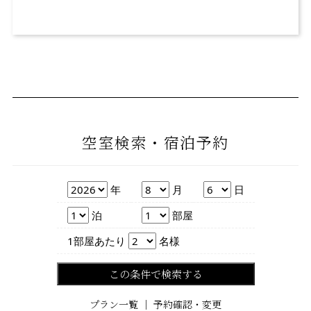
空室検索・宿泊予約
年
月
日
年
月
日
泊数
部屋数
泊
部屋
人数
1部屋あたり
名様
この条件で検索する
プラン一覧
｜
予約確認・変更