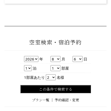
空室検索・宿泊予約
年
月
日
年
月
日
泊数
部屋数
泊
部屋
人数
1部屋あたり
名様
この条件で検索する
プラン一覧
｜
予約確認・変更