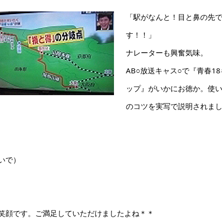
「駅がなんと！目と鼻の先
す！！」
ナレーターも興奮気味。
AB○放送キャス○で『青春18
ップ』がいかにお徳か。使
のコツを実写で説明されま
いで）
笑顔です。ご満足していただけましたよね＊＊