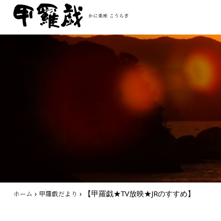
›
›
【甲羅戯★TV放映★JRのすすめ】
ホーム
甲羅戯だより