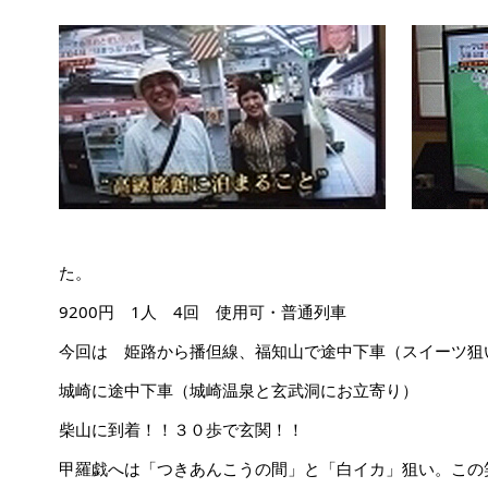
た。
9200円 1人 4回 使用可・普通列車
今回は 姫路から播但線、福知山で途中下車（スイーツ狙
城崎に途中下車（城崎温泉と玄武洞にお立寄り）
柴山に到着！！３０歩で玄関！！
甲羅戯へは「つきあんこうの間」と「白イカ」狙い。この