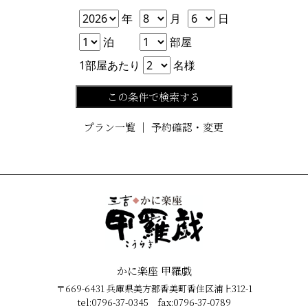
年
月
日
年
月
日
泊数
部屋数
泊
部屋
人数
1部屋あたり
名様
この条件で検索する
プラン一覧
｜
予約確認・変更
かに楽座 甲羅戯
〒669-6431 兵庫県美方郡香美町香住区浦上312-1
tel:0796-37-0345 fax:0796-37-0789