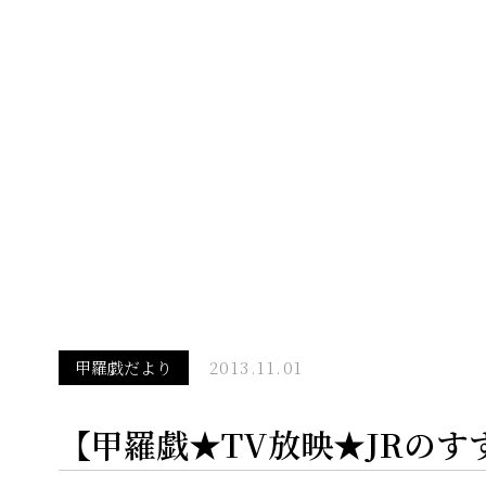
甲羅戯だより
2013.11.01
【甲羅戯★TV放映★JRのす