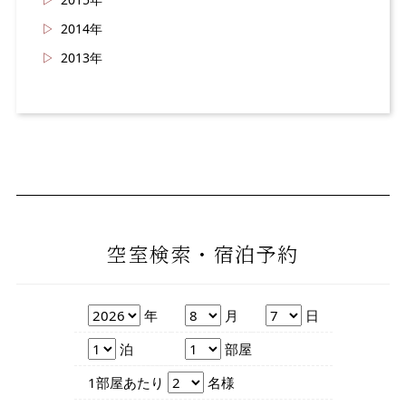
2014年
2013年
空室検索・宿泊予約
年
月
日
年
月
日
泊数
部屋数
泊
部屋
人数
1部屋あたり
名様