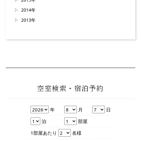
2014年
2013年
空室検索・宿泊予約
年
月
日
年
月
日
泊数
部屋数
泊
部屋
人数
1部屋あたり
名様