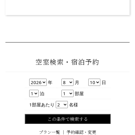
空室検索・宿泊予約
年
月
日
年
月
日
泊数
部屋数
泊
部屋
人数
1部屋あたり
名様
この条件で検索する
プラン一覧
｜
予約確認・変更