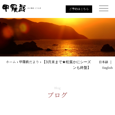
ご予約はこちら
ホーム
›
甲羅戯だより
›
【3月末まで★松葉かにシーズ
｜
日本語
ンも終盤】
English
Blog
ブログ