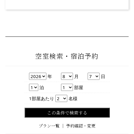
空室検索・宿泊予約
年
月
日
年
月
日
泊数
部屋数
泊
部屋
人数
1部屋あたり
名様
この条件で検索する
プラン一覧
｜
予約確認・変更