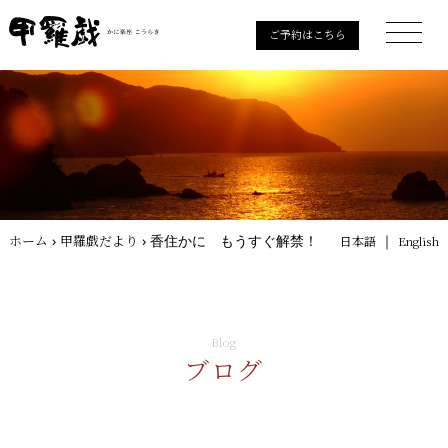
ご予約はこちら
ホーム
›
甲羅戯だより
›
香住かに もうすぐ解禁！
｜
日本語
English
Blog
ブログ