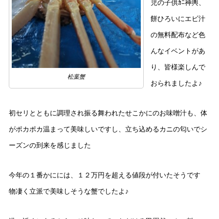
児の子供ｶﾆ神輿、
餅ひろいにエビ汁
の無料配布など色
んなイベントがあ
り、皆様楽しんで
松葉蟹
おられましたよ♪
初セリとともに調理され振る舞われたせこかにのお味噌汁も、体
がポカポカ温まって美味しいですし、立ち込めるカニの匂いでシ
ーズンの到来を感じました
今年の１番かにには、１２万円を超える値段が付いたそうです
物凄く立派で美味しそうな蟹でしたよ♪