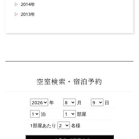
2014年
2013年
空室検索・宿泊予約
年
月
日
年
月
日
泊数
部屋数
泊
部屋
人数
1部屋あたり
名様