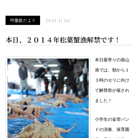
甲羅戯だより
2014.11.06
本日、２０１４年松葉蟹漁解禁です！
本日最寄りの柴山
港では、朝から１
３時のセリに向け
て解禁祭が催され
ました！
小学生の金管バン
ドの演奏、保育園