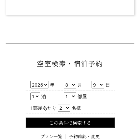
空室検索・宿泊予約
年
月
日
年
月
日
泊数
部屋数
泊
部屋
人数
1部屋あたり
名様
この条件で検索する
プラン一覧
｜
予約確認・変更