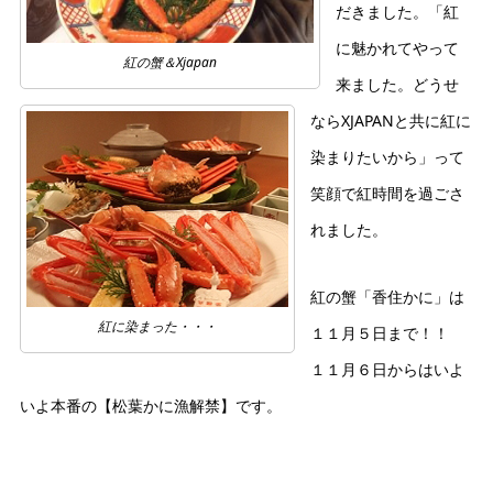
だきました。「紅
に魅かれてやって
紅の蟹＆Xjapan
来ました。どうせ
ならXJAPANと共に紅に
染まりたいから」って
笑顔で紅時間を過ごさ
れました。
紅の蟹「香住かに」は
紅に染まった・・・
１１月５日まで！！
１１月６日からはいよ
いよ本番の【松葉かに漁解禁】です。