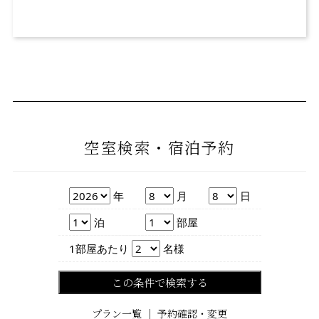
空室検索・宿泊予約
年
月
日
年
月
日
泊数
部屋数
泊
部屋
人数
1部屋あたり
名様
この条件で検索する
プラン一覧
｜
予約確認・変更