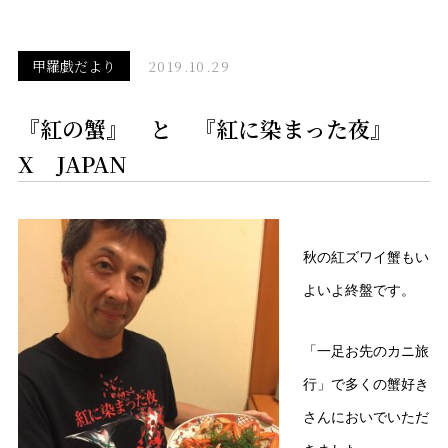
甲羅戯だより
2019.10.29
『紅の蟹』 と 『紅に染まった夜』
X JAPAN
秋の紅ズワイ蟹もい
よいよ終盤です。
「一足お先のカニ旅
行」で多くの蟹好き
さんにおいでいただ