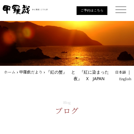
ご予約はこちら
ホーム
›
甲羅戯だより
›
『紅の蟹』 と 『紅に染まった
｜
日本語
夜』 X JAPAN
English
Blog
ブログ