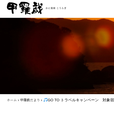
›
›
GO TO トラベルキャンペーン 対象宿
ホーム
甲羅戯だより