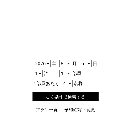
年
月
日
年
月
日
泊数
部屋数
泊
部屋
人数
1部屋あたり
名様
この条件で検索する
プラン一覧
｜
予約確認・変更