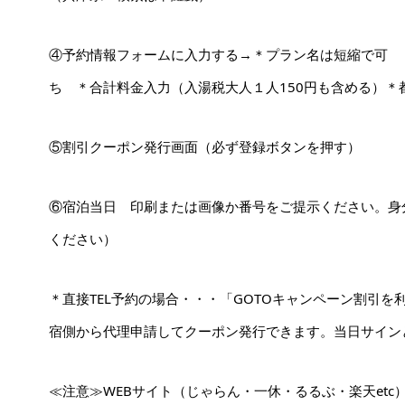
④予約情報フォームに入力する→＊プラン名は短縮で可 
ち ＊合計料金入力（入湯税大人１人150円も含める）＊都
⑤割引クーポン発行画面（必ず登録ボタンを押す）
⑥宿泊当日 印刷または画像か番号をご提示ください。身
ください）
＊直接TEL予約の場合・・・
「GOTOキャンペーン割引を
宿側から代理申請してクーポン発行できます。当日サイン
≪注意≫WEBサイト（じゃらん・一休・るるぶ・楽天etc