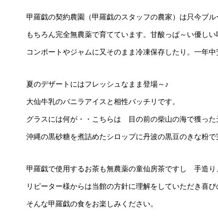
甲羅戯の契約農園（甲羅戯のスタッフの農家）は只今ブル
もちろん完全無農薬で育てています。甘酸っぱ～い優しい
コンポートやジャムに又そのまま冷凍保存したり。一年中
夏のデザートにはフレッシュなまま登場～♪
大仙牛乳のバニラアイスと相性バッチリです。
グラスには何が・・こちらは 目の前の柴山の海で獲った
沖縄の黒砂糖を煮詰めたシロップに丹波の黒豆のきな粉で
甲羅戯で使用するお茶も無農薬の童仙房茶ですし 手造り
リピーター様からは当館の方針に理解をしていただき喜び
そんな甲羅戯の食をお楽しみください。