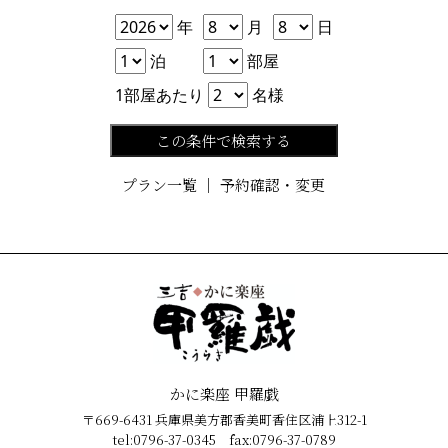
年
月
日
年
月
日
泊数
部屋数
泊
部屋
人数
1部屋あたり
名様
この条件で検索する
プラン一覧
｜
予約確認・変更
かに楽座 甲羅戯
〒669-6431 兵庫県美方郡香美町香住区浦上312-1
tel:0796-37-0345 fax:0796-37-0789