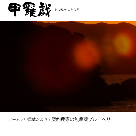
›
›
契約農家の無農薬ブルーベリー
ホーム
甲羅戯だより