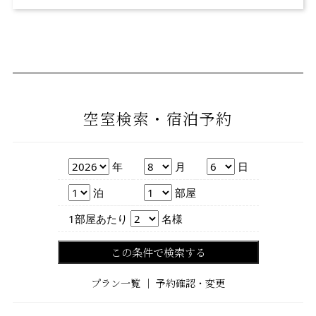
空室検索・宿泊予約
年
月
日
年
月
日
泊数
部屋数
泊
部屋
人数
1部屋あたり
名様
この条件で検索する
プラン一覧
｜
予約確認・変更