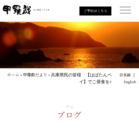
ご予約はこちら
ホーム
›
甲羅戯だより
›
兵庫県民の皆様 【はばたんペ
｜
日本語
イ】でご昼食を♪
English
Blog
ブログ