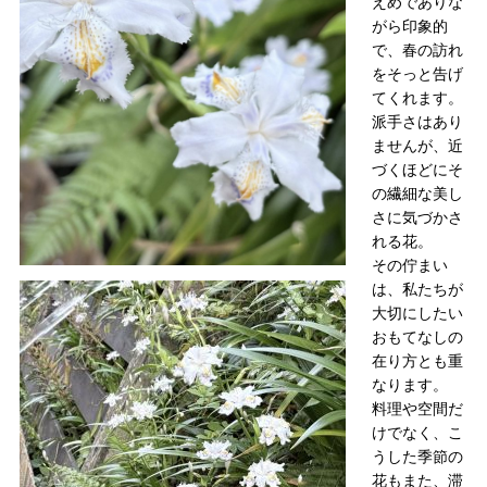
えめでありな
がら印象的
で、春の訪れ
をそっと告げ
てくれます。
派手さはあり
ませんが、近
づくほどにそ
の繊細な美し
さに気づかさ
れる花。
その佇まい
は、私たちが
大切にしたい
おもてなしの
在り方とも重
なります。
料理や空間だ
けでなく、こ
うした季節の
花もまた、滞