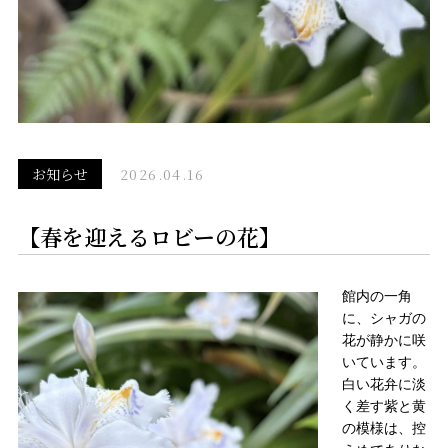
お知らせ
2026.04.16
【春を迎えるロビーの花】
館内の一角
に、シャガの
花が静かに咲
いています。
白い花弁に淡
く差す紫と黄
の模様は、控